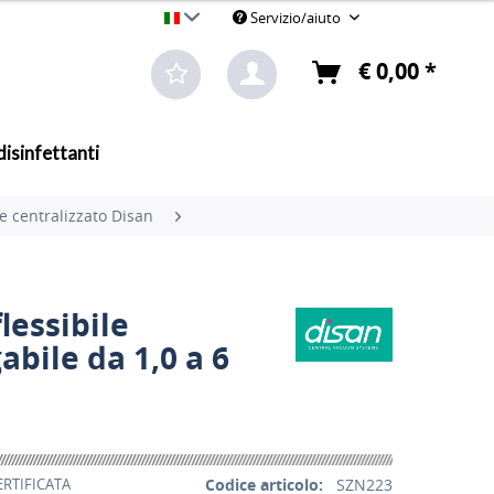
Servizio/aiuto
Attrezzi per la pulizia professionale all'ingrosso
€ 0,00 *
disinfettanti
e centralizzato Disan
lessibile
abile da 1,0 a 6
ERTIFICATA
Codice articolo:
SZN223