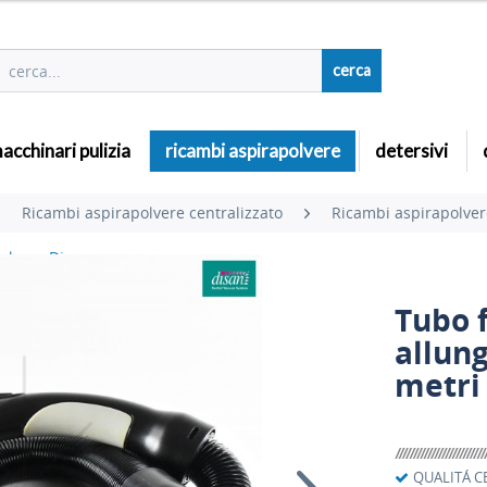
cerca
acchinari pulizia
ricambi aspirapolvere
detersivi
Ricambi aspirapolvere centralizzato
Ricambi aspirapolver
olvere Disan
Tubo f
allung
metri
QUALITÁ C