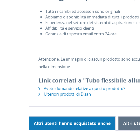
Tutti i ricambi ed accessori sono originali
Abbiamo disponibilitá immediata di tutti i prodotti
Esperienza nel settore dei sistemi di aspirazione cen
Affidibilitá e servizio clienti
Garanzia di risposta email entro 24 ore
Attenzione: Le immagini di ciascun prodotto sono accura
nella dimensione.
Link correlati a "Tubo flessibile all
Avete domande relative a questo prodotto?
Ulteriori prodotti di Disan
Altri utenti hanno acquistato anche
Altri u