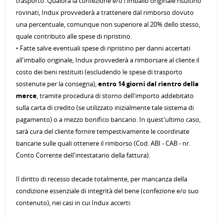
trasporto. Qualora la confezione e/o l'imballo originale risultino
rovinati, Indux provvederà a trattenere dal rimborso dovuto
una percentuale, comunque non superiore al 20% dello stesso,
quale contributo alle spese di ripristino.
• Fatte salve eventuali spese di ripristino per danni accertati
all'imballo originale, Indux provvederà a rimborsare al cliente il
costo dei beni restituiti (escludendo le spese di trasporto
sostenute per la consegna),
entro 14 giorni dal rientro della
merce
, tramite procedura di storno dell'importo addebitato
sulla carta di credito (se utilizzato inizialmente tale sistema di
pagamento) o a mezzo bonifico bancario. In quest'ultimo caso,
sarà cura del cliente fornire tempestivamente le coordinate
bancarie sulle quali ottenere il rimborso (Cod. ABI - CAB - nr.
Conto Corrente dell'intestatario della fattura).
Il diritto di recesso decade totalmente, per mancanza della
condizione essenziale di integrità del bene (confezione e/o suo
contenuto), nei casi in cui Indux accerti: