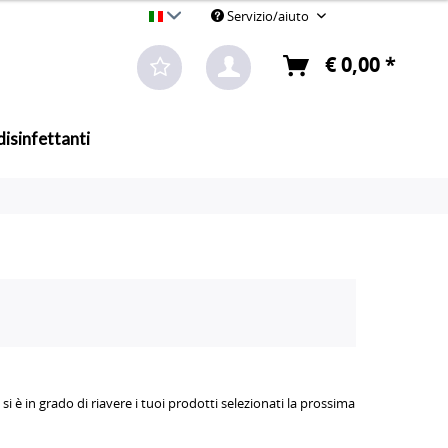
Servizio/aiuto
Attrezzi per la pulizia professionale all'ingrosso
€ 0,00 *
disinfettanti
si è in grado di riavere i tuoi prodotti selezionati la prossima