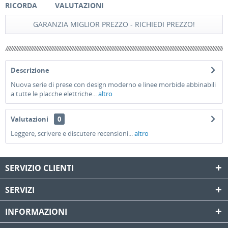
RICORDA
VALUTAZIONI
GARANZIA MIGLIOR PREZZO - RICHIEDI PREZZO!
Descrizione
Nuova serie di prese con design moderno e linee morbide abbinabili
a tutte le placche elettriche...
altro
Valutazioni
0
Leggere, scrivere e discutere recensioni...
altro
SERVIZIO CLIENTI
SERVIZI
INFORMAZIONI