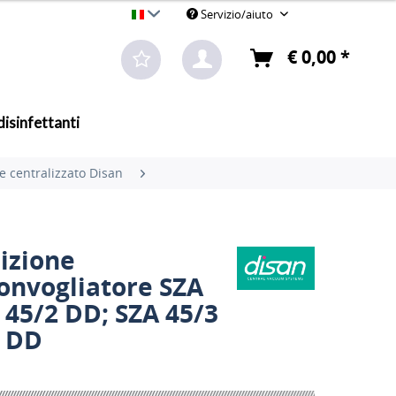
Servizio/aiuto
Attrezzi per la pulizia professionale all'ingrosso
€ 0,00 *
disinfettanti
e centralizzato Disan
izione
onvogliatore SZA
 45/2 DD; SZA 45/3
3 DD