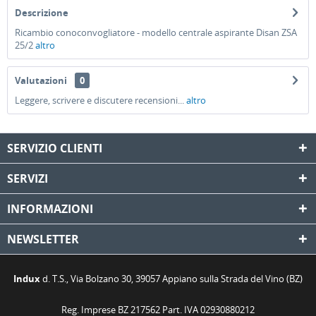
Descrizione
Ricambio conoconvogliatore - modello centrale aspirante Disan ZSA
25/2
altro
Valutazioni
0
Leggere, scrivere e discutere recensioni...
altro
SERVIZIO CLIENTI
SERVIZI
INFORMAZIONI
NEWSLETTER
Indux
d. T.S., Via Bolzano 30, 39057 Appiano sulla Strada del Vino (BZ)
Reg. Imprese BZ 217562 Part. IVA 02930880212