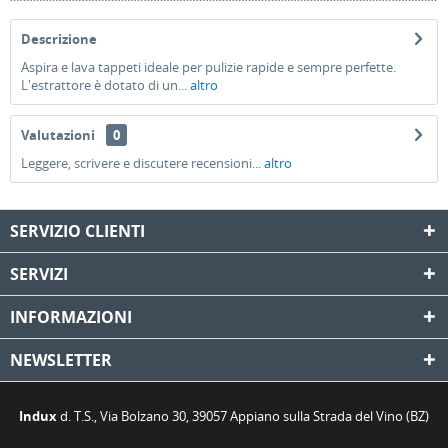
Descrizione
Aspira e lava tappeti ideale per pulizie rapide e sempre perfette.
L'estrattore è dotato di un...
altro
Valutazioni
0
Leggere, scrivere e discutere recensioni...
altro
SERVIZIO CLIENTI
SERVIZI
INFORMAZIONI
NEWSLETTER
Indux
d. T.S., Via Bolzano 30, 39057 Appiano sulla Strada del Vino (BZ)