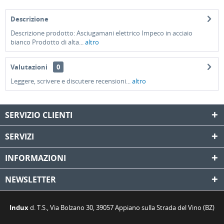
Descrizione
Descrizione prodotto: Asciugamani elettrico Impeco in acciaio
bianco Prodotto di alta...
altro
Valutazioni
0
Leggere, scrivere e discutere recensioni...
altro
SERVIZIO CLIENTI
SERVIZI
INFORMAZIONI
NEWSLETTER
Indux
d. T.S., Via Bolzano 30, 39057 Appiano sulla Strada del Vino (BZ)